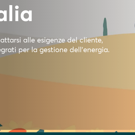
alia
tarsi alle esigenze del cliente,
rati per la gestione dell'energia.