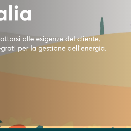
alia
tarsi alle esigenze del cliente,
rati per la gestione dell'energia.