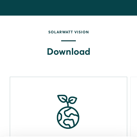
Il team del Customer Service Center ti
risponderà entro 48 ore.
SOLARWATT VISION
Per procedere, clicca
qui
.
Download
Per attivare la garanzia del nuovo sistema
SOLARWATT vision, clicca
qui
.
Per monitorare il tuo impianto dalla piattaforma
SOLARWATT Manager portal, clicca
qui
.
Il monitoraggio dell'impianto è disponibile in
diverse modalità di visualizzazione tramite l’app
SOLARWATT Home, scaricabile da
Google Play
Store
(Android) e
Apple App Store
(iOS).