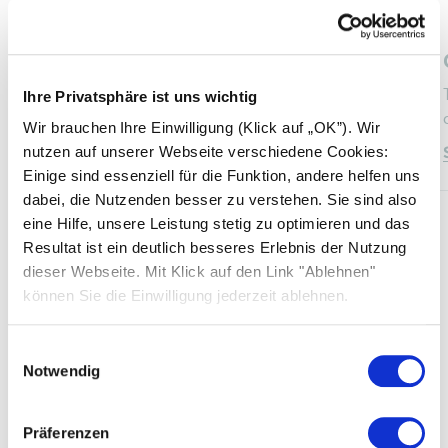
Catalogo Generale
SOLARWATT vision: Moduli fotovoltaici •
Ihre Privatsphäre ist uns wichtig
Inverter • Accumulo • Monitoraggio • Stazione
Wir brauchen Ihre Einwilligung (Klick auf „OK”). Wir
di ricarica
nutzen auf unserer Webseite verschiedene Cookies:
Scopri di più
Einige sind essenziell für die Funktion, andere helfen uns
dabei, die Nutzenden besser zu verstehen. Sie sind also
eine Hilfe, unsere Leistung stetig zu optimieren und das
Resultat ist ein deutlich besseres Erlebnis der Nutzung
1
/
7
dieser Webseite. Mit Klick auf den Link "Ablehnen"
können Sie die Einwilligung jederzeit ablehnen.
SOLARWATT ITALIA
Einwilligungsauswahl
Notwendig
Video Tutorial
Präferenzen