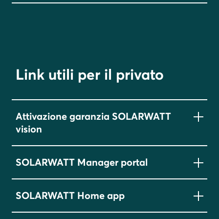
Link utili per il privato
Per gestire rapidamente la tua richiesta di
assistenza, apri subito un ticket inviando una
Attivazione garanzia SOLARWATT
segnalazione al Customer Service Center (CSC) di
vision
Prenota i servizi del Customer Service Center
Solarwatt Italia.
pensati per offrirti supporto e soluzioni mirate alle
tue esigenze, e accedi all'ecosistema digitale DES
SOLARWATT Manager portal
Collega l'impianto del tuo cliente a SOLARWATT
di Solarwatt Italia.
Come funziona?
Manager portal per configurare il monitoraggio
Non sei ancora registrato? Clicca
qui
.
Manager flex.
Dopo aver inviato la tua richiesta, riceverai
SOLARWATT Home app
un’e-mail di conferma contenente il numero
Per procedere, clicca
qui
.
del tuo ticket.