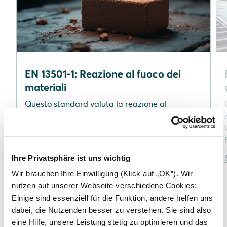
EN 13501-1: Reazione al fuoco dei
materiali
Questo standard valuta la reazione al
fuoco di un singolo componente (es. modulo
FV). Si concentra sulla classificazione dei
materiali alla loro reazione al fuoco.
Scopri di più
Ihre Privatsphäre ist uns wichtig
Wir brauchen Ihre Einwilligung (Klick auf „OK”). Wir
nutzen auf unserer Webseite verschiedene Cookies:
Einige sind essenziell für die Funktion, andere helfen uns
dabei, die Nutzenden besser zu verstehen. Sie sind also
1
/
3
eine Hilfe, unsere Leistung stetig zu optimieren und das