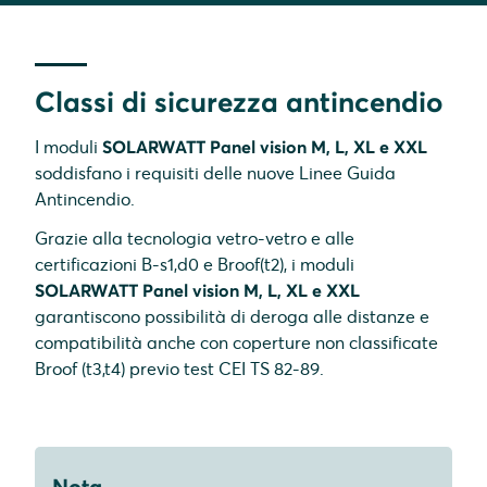
Classi di sicurezza antincendio
I moduli
SOLARWATT Panel vision M, L, XL e XXL
soddisfano i requisiti delle nuove Linee Guida
Antincendio.
Grazie alla tecnologia vetro-vetro e alle
I moduli fotovoltaici sono
montati sopra l'edificio
,
certificazioni B-s1,d0 e Broof(t2), i moduli
come un'aggiunta, senza sostituire parti
SOLARWATT Panel vision M, L, XL e XXL
costruttive esistenti.
garantiscono possibilità di deroga alle distanze e
compatibilità anche con coperture non classificate
I moduli fotovoltaici sono
integrati nell'edificio
,
Requisito minimo:
Classe E (EN 13501-1) +
Broof (t3,t4) previo test CEI TS 82-89.
diventando parte dell'involucro edilizio e
Broof (t1, t2, t3 o t4) (EN 13501-5)
sostituendo direttamente elementi di facciata o
copertura.
e tetto Broof (t3, t4) (EN 13501-5)
.
Nota