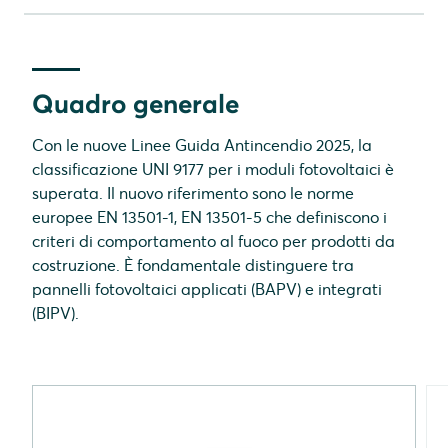
Quadro generale
Per cominciare
Quadro generale
Classi di sicurezza antincendio
Con le nuove Linee Guida Antincendio 2025, la
Un confronto tra standard
classificazione UNI 9177 per i moduli fotovoltaici è
Conformità ai nuovi standard
superata. Il nuovo riferimento sono le norme
europee EN 13501-1, EN 13501-5 che definiscono i
Glossario
criteri di comportamento al fuoco per prodotti da
costruzione. È fondamentale distinguere tra
pannelli fotovoltaici applicati (BAPV) e integrati
(BIPV).