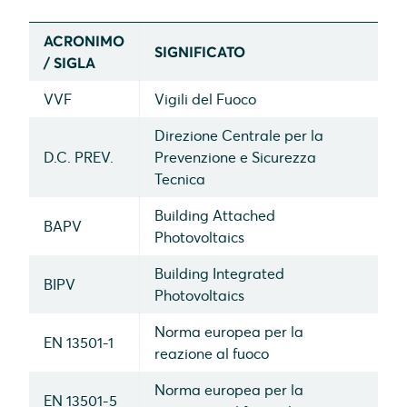
Tipologia b
ACRONIMO
SIGNIFICATO
Certificato CEI TS 82-89 Panel vision
/ SIGLA
Tipologia c
VVF
Vigili del Fuoco
Certificato B-s1, d0 sec. EN 13501-1
Direzione Centrale per la
Certificato Broof (t2) sec. EN 13501-5
D.C. PREV.
Prevenzione e Sicurezza
Tecnica
Building Attached
BAPV
Photovoltaics
Building Integrated
BIPV
Photovoltaics
Norma europea per la
EN 13501-1
reazione al fuoco
Norma europea per la
EN 13501-5