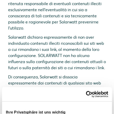
ritenuta responsabile di eventuali contenuti illeciti
esclusivamente nell’eventualità in cui sia a
conoscenza di tali contenuti e sia tecnicamente
possibile e ragionevole per Solarwatt prevenirne
l’utilizzo.
Solarwatt dichiara espressamente di non aver
individuato contenuti illeciti riconoscibili sui siti web
a cui rimandano i suoi link, al momento della loro
configurazione. SOLARWATT non ha alcuna
influenza sulla configurazione dei contenuti attuali o
futuri o sulla paternità dei siti a cui rimandano i link.
Di conseguenza, Solarwatt si dissocia
espressamente dai contenuti di qualsiasi sito web
modificati a seguito della configurazione dei link.
Tale dichiarazione si applica a tutti i link e
riferimenti presenti in qualsiasi pagina web di
Solarwatt e a qualsiasi elemento di terzi inserito nei
Ihre Privatsphäre ist uns wichtig
guest book, nelle bacheche e nelle mailing list di