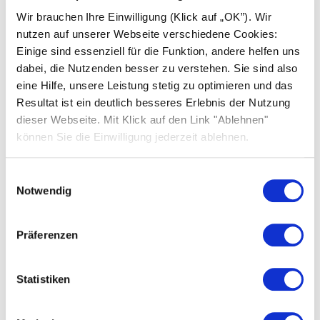
Solarwatt.
Wir brauchen Ihre Einwilligung (Klick auf „OK”). Wir
nutzen auf unserer Webseite verschiedene Cookies:
Il fornitore stesso del sito web sarà ritenuto
Einige sind essenziell für die Funktion, andere helfen uns
responsabile di eventuali contenuti illeciti,
dabei, die Nutzenden besser zu verstehen. Sie sind also
inaccurati o incompleti e in particolare di eventuali
eine Hilfe, unsere Leistung stetig zu optimieren und das
danni causati dall’utilizzo o dal mancato utilizzo di
Resultat ist ein deutlich besseres Erlebnis der Nutzung
tali informazioni e non le informazioni che si
dieser Webseite. Mit Klick auf den Link "Ablehnen"
riferiscono alla semplice pubblicazione tramite link.
können Sie die Einwilligung jederzeit ablehnen.
Informativa sulla piattaforma di
Einwilligungsauswahl
mediazione europea
Notwendig
L’Unione Europea offre una
piattaforma
per la
risoluzione online delle controversie. Il nostro
Präferenzen
indirizzo e-mail è riportato qui sopra.
Statistiken
Certifications and management systems