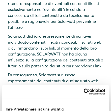
ritenuta responsabile di eventuali contenuti illeciti
esclusivamente nell’eventualità in cui sia a
conoscenza di tali contenuti e sia tecnicamente
possibile e ragionevole per Solarwatt prevenirne
l’utilizzo.
Solarwatt dichiara espressamente di non aver
individuato contenuti illeciti riconoscibili sui siti web
a cui rimandano i suoi link, al momento della loro
configurazione. SOLARWATT non ha alcuna
influenza sulla configurazione dei contenuti attuali o
futuri o sulla paternità dei siti a cui rimandano i link.
Di conseguenza, Solarwatt si dissocia
espressamente dai contenuti di qualsiasi sito web
modificati a seguito della configurazione dei link.
Tale dichiarazione si applica a tutti i link e
riferimenti presenti in qualsiasi pagina web di
Solarwatt e a qualsiasi elemento di terzi inserito nei
Ihre Privatsphäre ist uns wichtig
guest book, nelle bacheche e nelle mailing list di