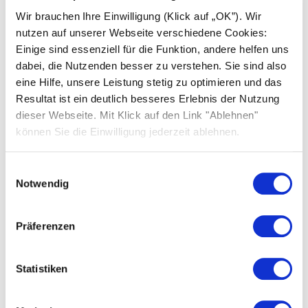
Solarwatt.
Wir brauchen Ihre Einwilligung (Klick auf „OK”). Wir
nutzen auf unserer Webseite verschiedene Cookies:
Il fornitore stesso del sito web sarà ritenuto
Einige sind essenziell für die Funktion, andere helfen uns
responsabile di eventuali contenuti illeciti,
dabei, die Nutzenden besser zu verstehen. Sie sind also
inaccurati o incompleti e in particolare di eventuali
eine Hilfe, unsere Leistung stetig zu optimieren und das
danni causati dall’utilizzo o dal mancato utilizzo di
Resultat ist ein deutlich besseres Erlebnis der Nutzung
tali informazioni e non le informazioni che si
dieser Webseite. Mit Klick auf den Link "Ablehnen"
riferiscono alla semplice pubblicazione tramite link.
können Sie die Einwilligung jederzeit ablehnen.
Informativa sulla piattaforma di
Einwilligungsauswahl
mediazione europea
Notwendig
L’Unione Europea offre una
piattaforma
per la
risoluzione online delle controversie. Il nostro
Präferenzen
indirizzo e-mail è riportato qui sopra.
Statistiken
Certifications and management systems