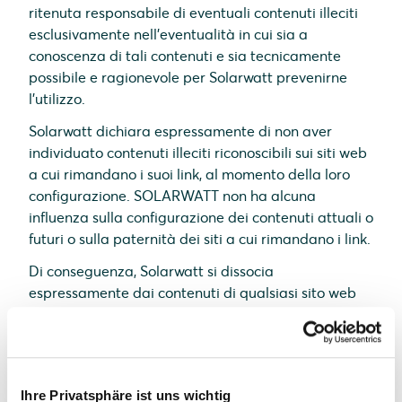
ritenuta responsabile di eventuali contenuti illeciti
esclusivamente nell’eventualità in cui sia a
conoscenza di tali contenuti e sia tecnicamente
possibile e ragionevole per Solarwatt prevenirne
l’utilizzo.
Solarwatt dichiara espressamente di non aver
individuato contenuti illeciti riconoscibili sui siti web
a cui rimandano i suoi link, al momento della loro
configurazione. SOLARWATT non ha alcuna
influenza sulla configurazione dei contenuti attuali o
futuri o sulla paternità dei siti a cui rimandano i link.
Di conseguenza, Solarwatt si dissocia
espressamente dai contenuti di qualsiasi sito web
modificati a seguito della configurazione dei link.
Tale dichiarazione si applica a tutti i link e
riferimenti presenti in qualsiasi pagina web di
Solarwatt e a qualsiasi elemento di terzi inserito nei
Ihre Privatsphäre ist uns wichtig
guest book, nelle bacheche e nelle mailing list di