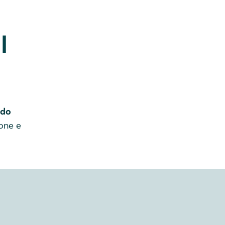
l
ndo
ione e