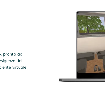
o, pronto ad
 esigenze del
iente virtuale