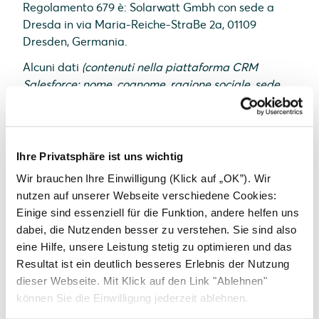
Regolamento 679 è: Solarwatt Gmbh con sede a
Dresda in via Maria-Reiche-StraBe 2a, 01109
Dresden, Germania.
Alcuni dati
(contenuti nella piattaforma CRM
Salesforce: nome, cognome, ragione sociale, sede,
mail e telefono)
potranno essere trasferiti in Paesi al
di fuori dell’Unione Europea.
In nessun caso i dati saranno oggetto di diffusione.
Ihre Privatsphäre ist uns wichtig
Sui predetti dati può essere effettuata attività di
Wir brauchen Ihre Einwilligung (Klick auf „OK”). Wir
profilazione personale dell’utente ai fini delle
nutzen auf unserer Webseite verschiedene Cookies:
comunicazioni marketing diretto.
Einige sind essenziell für die Funktion, andere helfen uns
dabei, die Nutzenden besser zu verstehen. Sie sind also
Sicurezza
eine Hilfe, unsere Leistung stetig zu optimieren und das
Resultat ist ein deutlich besseres Erlebnis der Nutzung
Introduciamo misure di sicurezza tecniche e
dieser Webseite. Mit Klick auf den Link "Ablehnen"
organizzative per garantire che i dati personali
können Sie die Einwilligung jederzeit ablehnen.
degli utenti del sito siano protetti da perdita,