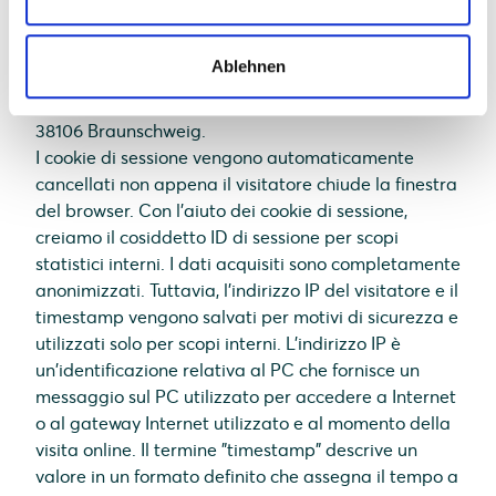
temporanei di sessione) nella cache del PC del
visitatore per la durata della tua visita. I dati
Ablehnen
rilevanti vengono così salvati sul server del nostro
fornitore di servizi: Bitformer GmbH, Mittelweg 7,
38106 Braunschweig.
I cookie di sessione vengono automaticamente
cancellati non appena il visitatore chiude la finestra
del browser. Con l'aiuto dei cookie di sessione,
creiamo il cosiddetto ID di sessione per scopi
statistici interni. I dati acquisiti sono completamente
anonimizzati. Tuttavia, l’indirizzo IP del visitatore e il
timestamp vengono salvati per motivi di sicurezza e
utilizzati solo per scopi interni. L'indirizzo IP è
un'identificazione relativa al PC che fornisce un
messaggio sul PC utilizzato per accedere a Internet
o al gateway Internet utilizzato e al momento della
visita online. Il termine "timestamp" descrive un
valore in un formato definito che assegna il tempo a