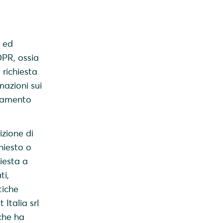
i ed
DPR, ossia
 richiesta
mazioni sui
ttamento
izione di
hiesto o
iesta a
ti,
tiche
 Italia srl
che ha