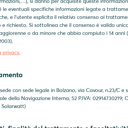
ormazioni,…), si danno per acquisite queste informazion
 le eventuali specifiche informazioni legate a trattame
iche, e l’utente esplicita il relativo consenso ai trattamen
 e richiesto. Si sottolinea che il consenso è valido uni
ggiorenne o da minore che abbia compiuto i 14 anni (a
2003).
a privacy.
tamento
n sede con sede legale in Bolzano, via Cavour, n.23/C e 
le della Navigazione Interna, 52 P.IVA: 02914730219; C.
 Solarwatt)