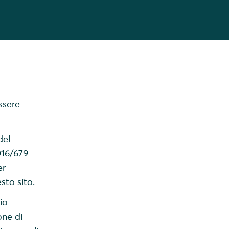
ssere
del
016/679
er
sto sito.
io
one di