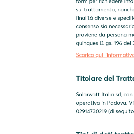
form per richiedere inf
sul trattamento, nonché
finalità diverse e specif
consenso sia necessario
proviene da persona ma
quinques D.lgs. 196 del 
Scarica qui l'informativ
Titolare del Trat
Solarwatt Italia srl, co
operativa in Padova, Via
02914730219 (di seguito