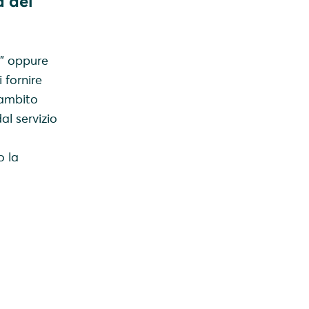
à del
i” oppure
i fornire
'ambito
al servizio
o la