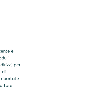
tente è
oduli
irizzi, per
 di
 riportate
portare