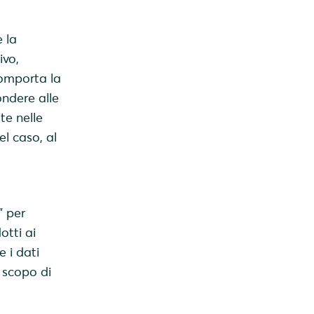
 la
ivo,
 comporta la
pondere alle
te nelle
el caso, al
” per
otti ai
e i dati
o scopo di