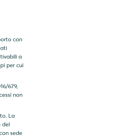
porto con
ati
tivabili a
pi per cui
016/679,
ccessi non
to. La
 del
 con sede