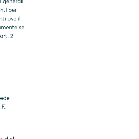
i generali
nti per
ti ove il
camente se
rt. 2 –
sede
F.: