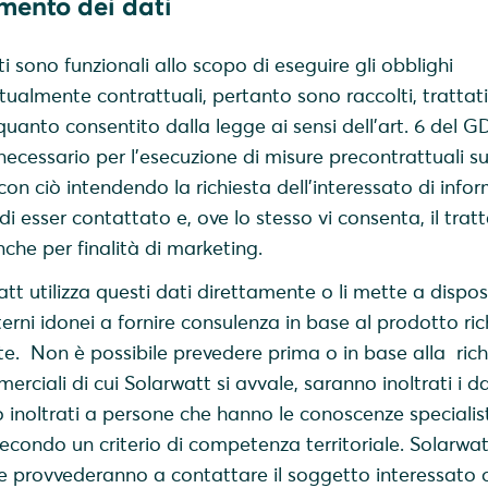
amento dei dati
ti sono funzionali allo scopo di eseguire gli obblighi
tualmente contrattuali, pertanto sono raccolti, trattat
i quanto consentito dalla legge ai sensi dell'art. 6 del G
necessario per l’esecuzione di misure precontrattuali su
 con ciò intendendo la richiesta dell’interessato di infor
di esser contattato e, ove lo stesso vi consenta, il tra
che per finalità di marketing.
watt utilizza questi dati direttamente o li mette a dispos
erni idonei a fornire consulenza in base al prodotto ric
ste. Non è possibile prevedere prima o in base alla rich
rciali di cui Solarwatt si avvale, saranno inoltrati i da
o inoltrati a persone che hanno le conoscenze specialis
secondo un criterio di competenza territoriale. Solarwatt
e provvederanno a contattare il soggetto interessato 