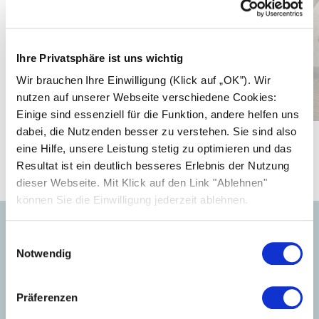
PREMIUM PARTNER AM.GA
Impianto fotovoltaico di 238 moduli
SOLARWATT Panel vision
Ihre Privatsphäre ist uns wichtig
238
Wir brauchen Ihre Einwilligung (Klick auf „OK”). Wir
Moduli
Scopri di più
nutzen auf unserer Webseite verschiedene Cookies:
SOLARWATT Panel vision AM 4.5 pure
Einige sind essenziell für die Funktion, andere helfen uns
430
Wp
dabei, die Nutzenden besser zu verstehen. Sie sind also
Power class
eine Hilfe, unsere Leistung stetig zu optimieren und das
1
/
2
Burago
Lombardia
Resultat ist ein deutlich besseres Erlebnis der Nutzung
Area Nord Ovest
dieser Webseite. Mit Klick auf den Link "Ablehnen"
können Sie die Einwilligung jederzeit ablehnen.
Einwilligungsauswahl
Notwendig
Präferenzen