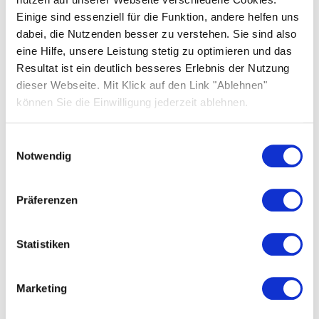
SOLARWATT Panel vision
Einige sind essenziell für die Funktion, andere helfen uns
SOLARWATT Inverter vision
dabei, die Nutzenden besser zu verstehen. Sie sind also
Contatti
eine Hilfe, unsere Leistung stetig zu optimieren und das
SOLARWATT Battery vision
Resultat ist ein deutlich besseres Erlebnis der Nutzung
Sede legale: Via Cavour, 23, 39100 (BZ)
SOLARWATT Manager flex
dieser Webseite. Mit Klick auf den Link "Ablehnen"
Sede operativa: Viale della Navigazione Interna, 52, 35129
können Sie die Einwilligung jederzeit ablehnen.
SOLARWATT Charger vision
(PD)
+39-0498258262
Einwilligungsauswahl
Notwendig
Servizi
info.italy@solarwatt.com
Garanzia
Präferenzen
Attivazione garanzia
Soluzioni
Apertura CSC ticket
Statistiken
Moduli fotovoltaici
Inverter
Marketing
Accumulo