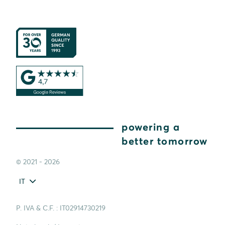
powering a
better tomorrow
© 2021 - 2026
IT
P. IVA & C.F. : IT02914730219