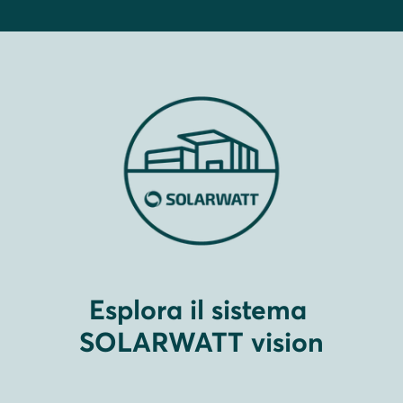
SoC (Stato di Carica)
, che corrisponde
L'inverter convertirà direttamente l'energia solare
approssimativamente al livello del nuovo Battery
in corrente alternata durante un'interruzione di
vision pack. Successivamente, aggiungi il nuovo
rete, ma qualsiasi instabilità della luce solare (ad
pacco e riavvia. Il BMS ricalibrerà l'intero sistema
esempio, nuvole) può causare un calo della
di accumulo.
potenza in uscita dall'EPS, poiché non c'è una
batteria a stabilizzare la tensione.
Esplora il sistema
SOLARWATT vision