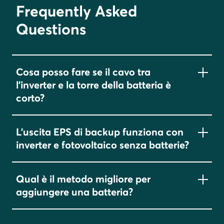
Frequently Asked
Questions
Cosa posso fare se il cavo tra
l'inverter e la torre della batteria è
corto?
Possiamo fornire dei cavi più lunghi come
kit
L'uscita EPS di backup funziona con
aggiuntivi
.
inverter e fotovoltaico senza batterie?
Sì, l'uscita di backup EPS (Emergency Power
Qual è il metodo migliore per
Supply) di Inverter vision può funzionare con la
aggiungere una batteria?
sola energia fotovoltaica (solare),
anche senza
batteria
, ma solo durante le ore diurne quando
Carica il Battery vision esistente
fino al 50% di
splende il sole.