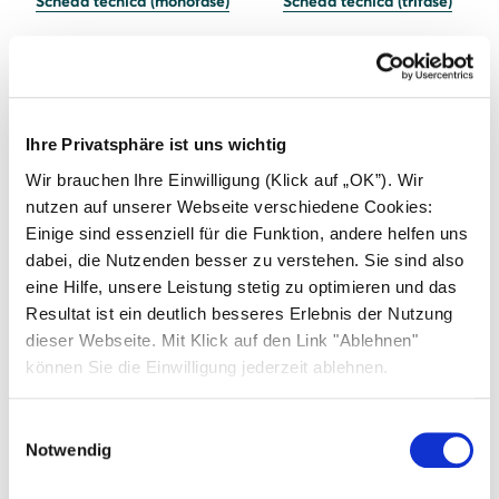
Scheda tecnica (monofase)
Scheda tecnica (trifase)
Documenti & Risorse
Ihre Privatsphäre ist uns wichtig
Wir brauchen Ihre Einwilligung (Klick auf „OK”). Wir
nutzen auf unserer Webseite verschiedene Cookies:
Einige sind essenziell für die Funktion, andere helfen uns
dabei, die Nutzenden besser zu verstehen. Sie sind also
eine Hilfe, unsere Leistung stetig zu optimieren und das
Resultat ist ein deutlich besseres Erlebnis der Nutzung
Battery vision top pack &
dieser Webseite. Mit Klick auf den Link "Ablehnen"
Battery vision pack
können Sie die Einwilligung jederzeit ablehnen.
La soluzione è composta da SOLARWATT Battery
Einwilligungsauswahl
vision top pack, e da 1 fino a 6 SOLARWATT Battery
Notwendig
vision pack.