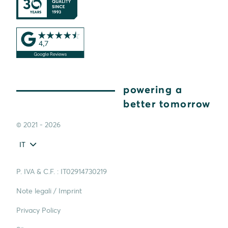
powering a
better tomorrow
© 2021 - 2026
IT
P. IVA & C.F. : IT02914730219
Note legali / Imprint
Privacy Policy