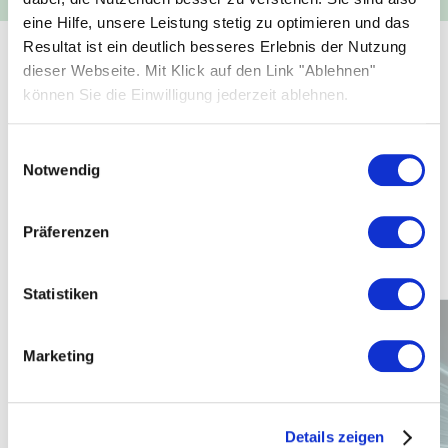
eine Hilfe, unsere Leistung stetig zu optimieren und das
Resultat ist ein deutlich besseres Erlebnis der Nutzung
dieser Webseite. Mit Klick auf den Link "Ablehnen"
SISTEMA COMPLETO
können Sie die Einwilligung jederzeit ablehnen.
Esplora SOLARWATT vision
Einwilligungsauswahl
Sfrutta il potenziale del nuovo sistema completo
Notwendig
SOLARWATT vision
per la produzione, la
conversione, l'accumulo e la gestione dell'energia
solare, e per la mobilità elettrica.
Präferenzen
Statistiken
Marketing
Details zeigen