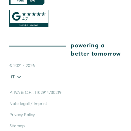
powering a
better tomorrow
© 2021 - 2026
IT
P. IVA & C.F. : IT02914730219
Note legali / Imprint
Privacy Policy
Sitemap