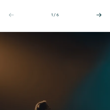
1
/
6