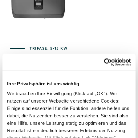
TRIFASE: 5-15 KW
SOLARWATT Inverter vision three
Ihre Privatsphäre ist uns wichtig
Dimensioni: 630 mm x 456 mm x 228 mm / 33,5
Wir brauchen Ihre Einwilligung (Klick auf „OK”). Wir
kg
nutzen auf unserer Webseite verschiedene Cookies:
Potenza nominale: Da 5 kW a 15 kW
Einige sind essenziell für die Funktion, andere helfen uns
dabei, die Nutzenden besser zu verstehen. Sie sind also
Application type: Residential, Commercial
eine Hilfe, unsere Leistung stetig zu optimieren und das
Resultat ist ein deutlich besseres Erlebnis der Nutzung
Dotazione Tre MPPT separati
dieser Webseite. Mit Klick auf den Link "Ablehnen"