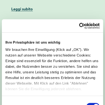
Leggi subito
Ihre Privatsphäre ist uns wichtig
Wir brauchen Ihre Einwilligung (Klick auf „OK”). Wir
nutzen auf unserer Webseite verschiedene Cookies:
Einige sind essenziell für die Funktion, andere helfen uns
dabei, die Nutzenden besser zu verstehen. Sie sind also
eine Hilfe, unsere Leistung stetig zu optimieren und das
Resultat ist ein deutlich besseres Erlebnis der Nutzung
Inverter vision three ottiene la
dieser Webseite. Mit Klick auf den Link "Ablehnen"
certificazione CEI 0-21
können Sie die Einwilligung jederzeit ablehnen.
I componenti del sistema sono Inverter vision
three, Battery vision top pack 1.0 e Battery
Einwilligungsauswahl