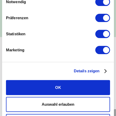
vision pack 1.0.
Notwendig
Leggi subito
Präferenzen
Statistiken
Marketing
SOLARWATT VISION
Esplora SOLARWATT vision
Details zeigen
Sfrutta il potenziale del nuovo sistema completo
SOLARWATT vision
per la produzione, la
conversione, l'accumulo e la gestione dell'energia
OK
solare, e per la mobilità elettrica.
Auswahl erlauben