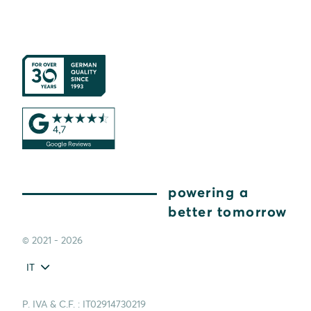
powering a
better tomorrow
© 2021 - 2026
IT
P. IVA & C.F. : IT02914730219