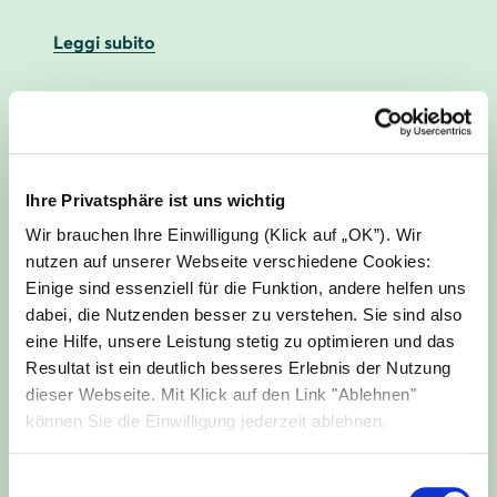
Leggi subito
Ihre Privatsphäre ist uns wichtig
Wir brauchen Ihre Einwilligung (Klick auf „OK”). Wir
nutzen auf unserer Webseite verschiedene Cookies:
Einige sind essenziell für die Funktion, andere helfen uns
dabei, die Nutzenden besser zu verstehen. Sie sind also
eine Hilfe, unsere Leistung stetig zu optimieren und das
Resultat ist ein deutlich besseres Erlebnis der Nutzung
Inverter vision three ottiene la
dieser Webseite. Mit Klick auf den Link "Ablehnen"
certificazione CEI 0-21
können Sie die Einwilligung jederzeit ablehnen.
I componenti del sistema sono Inverter vision
three, Battery vision top pack 1.0 e Battery
Einwilligungsauswahl