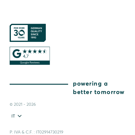
powering a
better tomorrow
© 2021 - 2026
IT
P. IVA & C.F. : IT02914730219