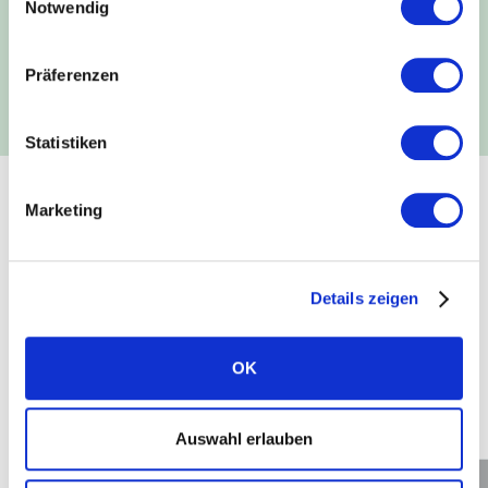
vision pack 1.0.
Notwendig
Leggi subito
Präferenzen
Statistiken
Marketing
SOLARWATT VISION
Esplora SOLARWATT vision
Details zeigen
Sfrutta il potenziale del nuovo sistema completo
SOLARWATT vision
per la produzione, la
conversione, l'accumulo e la gestione dell'energia
OK
solare, e per la mobilità elettrica.
Auswahl erlauben