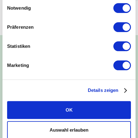
Einwilligungsauswahl
Notwendig
1
/
4
Präferenzen
Statistiken
Marketing
Details zeigen
OK
LE NOSTRE SOLUZIONI
Auswahl erlauben