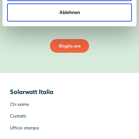
È arrivato il catalogo
Ablehnen
Moduli fotovoltaici
Sfoglia ora
Solarwatt Italia
Chi siamo
Contatti
Ufficio stampa