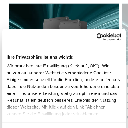
installazioni su tetti non classificati Broof (t3, t4).
Ihre Privatsphäre ist uns wichtig
Wir brauchen Ihre Einwilligung (Klick auf „OK”). Wir
nutzen auf unserer Webseite verschiedene Cookies:
Converti l'energia con SOLARWATT
Einige sind essenziell für die Funktion, andere helfen uns
Inverter vision
dabei, die Nutzenden besser zu verstehen. Sie sind also
eine Hilfe, unsere Leistung stetig zu optimieren und das
Funzionalità di un inverter solare e di un
Resultat ist ein deutlich besseres Erlebnis der Nutzung
inverter per batterie in un'unica soluzione
dieser Webseite. Mit Klick auf den Link "Ablehnen"
monofase e trifase.
können Sie die Einwilligung jederzeit ablehnen.
Scopri di più