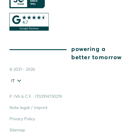
powering a
better tomorrow
© 2021 - 2026
IT
P. IVA & C.F. : IT02914730219
Note legali / Imprint
Privacy Policy
Sitemap