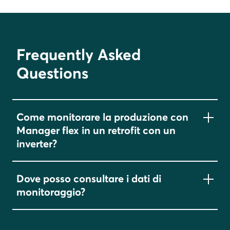
Frequently Asked
Questions
Come monitorare la produzione con
Manager flex in un retrofit con un
inverter?
Tutti gli inverter sono compatibili con Manager
Dove posso consultare i dati di
flex. Manager flex mostra la produzione del
monitoraggio?
fotovoltaico di qualsiasi inverter installato,
tramite l’installazione di un
contatore S0 ad
I dati sono disponibili sia sul portale
impulsi
, posizionato subito dopo l’inverter da