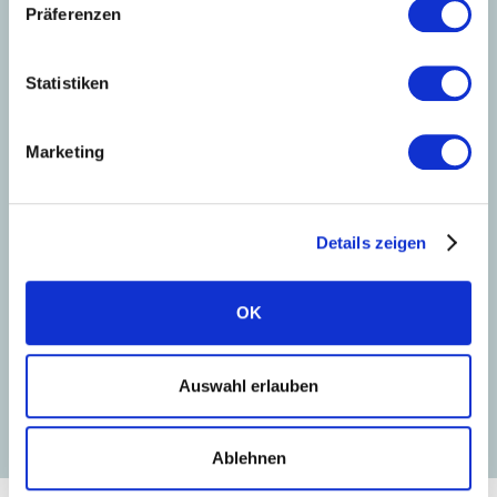
Präferenzen
Statistiken
Marketing
PORTALI INSTALLATORE
Details zeigen
Introduzione al
commissioning
OK
Leggi la guida
Guarda il tutorial
Auswahl erlauben
Ablehnen