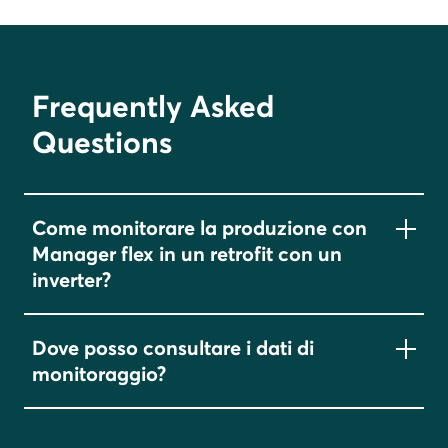
Frequently Asked
Questions
Come monitorare la produzione con
Manager flex in un retrofit con un
inverter?
Tutti gli inverter sono compatibili con Manager
Dove posso consultare i dati di
flex. Manager flex mostra la produzione del
monitoraggio?
fotovoltaico di qualsiasi inverter installato,
tramite l’installazione di un
contatore S0 ad
I dati sono disponibili sia sul portale
impulsi
, posizionato subito dopo l’inverter da