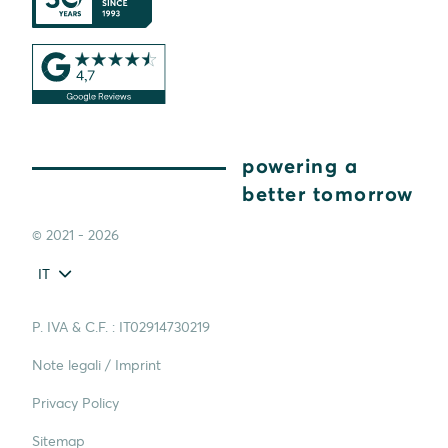
powering a
better tomorrow
© 2021 - 2026
IT
P. IVA & C.F. : IT02914730219
Note legali / Imprint
Privacy Policy
Sitemap