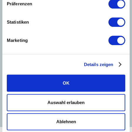
Präferenzen
Statistiken
Marketing
PORTALI INSTALLATORE
Details zeigen
Introduzione al
commissioning
OK
Leggi la guida
Guarda il tutorial
Auswahl erlauben
Ablehnen