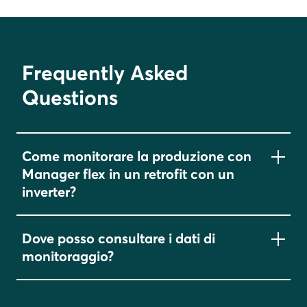
Frequently Asked
Questions
Come monitorare la produzione con
Manager flex in un retrofit con un
inverter?
Tutti gli inverter sono compatibili con Manager
Dove posso consultare i dati di
flex. Manager flex mostra la produzione del
monitoraggio?
fotovoltaico di qualsiasi inverter installato,
tramite l’installazione di un
contatore S0 ad
I dati sono disponibili sia sul portale
impulsi
, posizionato subito dopo l’inverter da