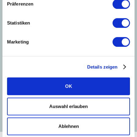
Präferenzen
Statistiken
Marketing
PORTALI INSTALLATORE
Details zeigen
Introduzione al
commissioning
OK
Leggi la guida
Guarda il tutorial
Auswahl erlauben
Ablehnen