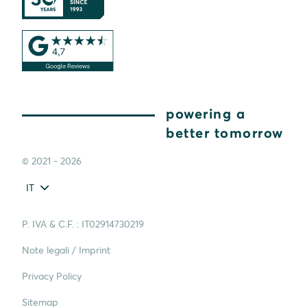
powering a
better tomorrow
© 2021 - 2026
IT
P. IVA & C.F. : IT02914730219
Note legali / Imprint
Privacy Policy
Sitemap