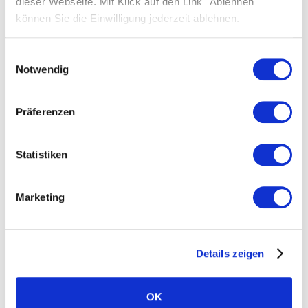
dieser Webseite. Mit Klick auf den Link "Ablehnen"
können Sie die Einwilligung jederzeit ablehnen.
Einwilligungsauswahl
Notwendig
Präferenzen
ACCUMULO
Statistiken
SOLARWATT Battery flex
Marketing
Per attivare la garanzia di SOLARWATT Battery
flex, segui le istruzioni e completa la procedura in
pochi semplici passaggi.
Details zeigen
Attiva ora
OK