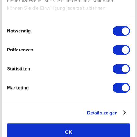
dieser Webseite. Mit Klick auf den Link "Ablehnen"
können Sie die Einwilligung jederzeit ablehnen.
Einwilligungsauswahl
Notwendig
Präferenzen
ACCUMULO
Statistiken
SOLARWATT Battery flex
Marketing
Per attivare la garanzia di SOLARWATT Battery
flex, segui le istruzioni e completa la procedura in
pochi semplici passaggi.
Details zeigen
Attiva ora
OK