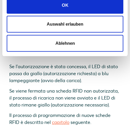
apprese/autorizzate tramite l'app Solarwatt Pro.
OK
Sono supportate tutte le schede RFID conformi alla
norma ISO/IEC 14443 A. Le schede RFID aggiuntive
Auswahl erlauben
possono essere ordinate a Solarwatt.
Collegare l'auto elettrica
Ablehnen
Tenere la scheda RFID sul lettore del
caricabatterie (parte anteriore)
Se l'autorizzazione è stata concessa, il LED di stato
passa da giallo (autorizzazione richiesta) a blu
lampeggiante (avvio della carica).
Se viene fermata una scheda RFID non autorizzata,
il processo di ricarica non viene avviato e il LED di
stato rimane giallo (autorizzazione necessaria).
Il processo di programmazione di nuove schede
RFID è descritto nel
capitolo
seguente.