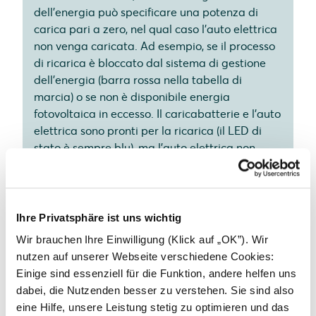
dell'energia può specificare una potenza di
carica pari a zero, nel qual caso l'auto elettrica
non venga caricata. Ad esempio, se il processo
di ricarica è bloccato dal sistema di gestione
dell'energia (barra rossa nella tabella di
marcia) o se non è disponibile energia
fotovoltaica in eccesso. Il caricabatterie e l'auto
elettrica sono pronti per la ricarica (il LED di
stato è sempre blu), ma l'auto elettrica non
viene caricata.
Ihre Privatsphäre ist uns wichtig
Terminare il processo di ricarica
Wir brauchen Ihre Einwilligung (Klick auf „OK”). Wir
nutzen auf unserer Webseite verschiedene Cookies:
Durante il processo di ricarica, il cavo di ricarica è
Einige sind essenziell für die Funktion, andere helfen uns
saldamente bloccato e non può essere estratto. Per
dabei, die Nutzenden besser zu verstehen. Sie sind also
annullare il processo di ricarica sono disponibili le
eine Hilfe, unsere Leistung stetig zu optimieren und das
seguenti opzioni: